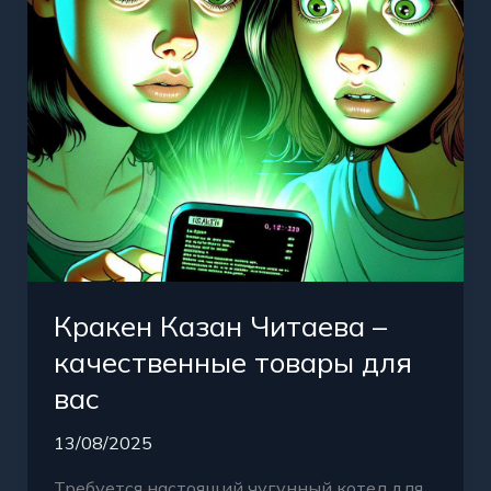
товары
для
вас
Кракен Казан Читаева –
качественные товары для
вас
13/08/2025
Требуется настоящий чугунный котел для