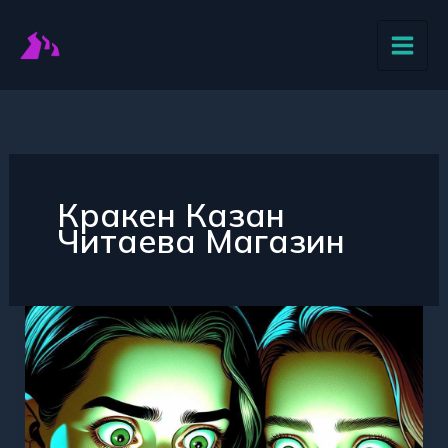
Перейти
к
содержимому
Кракен Казан
Читаева Магазин
Кракен
Казан
Читаева
–
качественные