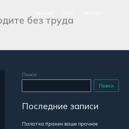
Главная
Блог
Маркет
одите без труда
сно
аться
р
Поиск
Поиск
Последние записи
Палатка Кракен ваше прочное