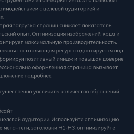
нструментами email-маркетинга. Это позволяет
аимодействием с целевой аудиторией и
я.
страя загрузка страниц снижает показатель
льский опыт. Оптимизация изображений, кода и
антирует максимальную производительность.
альная составляющая ресурса адаптируется под
 формируя позитивный имидж и повышая доверие
ессионально оформленная страница вызывает
едложение подробнее.
 существенно увеличить количество обращений
бсайт
 целевой аудитории. Используйте оптимизацию
е мета-теги, заголовки H1-H3, оптимизируйте