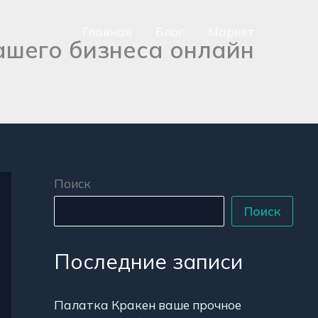
Главная
Блог
Маркет
ашего бизнеса онлайн
сно
аться
р
Поиск
Поиск
Последние записи
Палатка Кракен ваше прочное