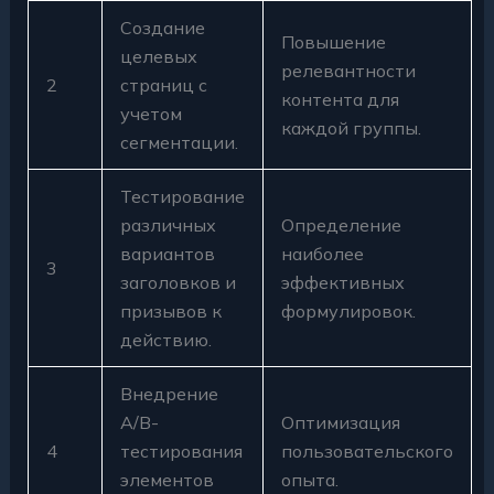
Создание
Повышение
целевых
релевантности
2
страниц с
контента для
учетом
каждой группы.
сегментации.
Тестирование
различных
Определение
вариантов
наиболее
3
заголовков и
эффективных
призывов к
формулировок.
действию.
Внедрение
A/B-
Оптимизация
4
тестирования
пользовательского
элементов
опыта.