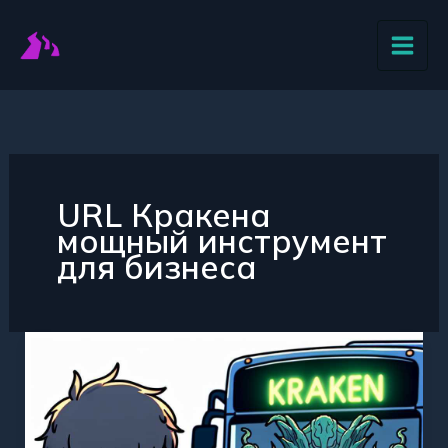
Перейти
к
содержимому
URL Кракена
мощный инструмент
для бизнеса
URL
Кракена
—
раскрываем