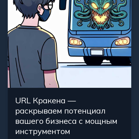
потенциал
вашего
бизнеса
с
мощным
инструментом
URL Кракена —
раскрываем потенциал
вашего бизнеса с мощным
инструментом