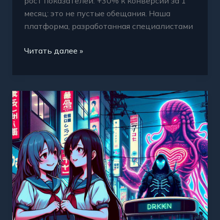
рост показателей. +30% к конверсии за 1
месяц: это не пустые обещания. Наша
платформа, разработанная специалистами
Читать далее »
URL
Кракена
мощный
инструмент
для
вашего
роста