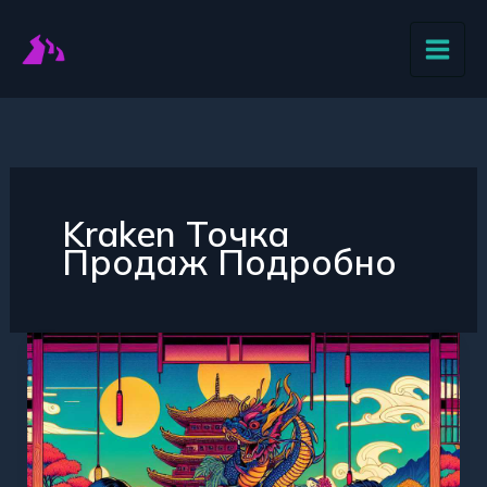
Перейти
к
содержимому
Kraken Точка
Продаж Подробно
«Точка
продаж
Кракен»
–
прибыльный