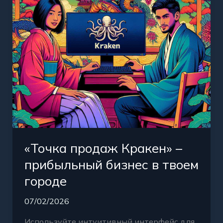
бизнес
в
твоем
городе
«Точка продаж Кракен» –
прибыльный бизнес в твоем
городе
07/02/2026
Используйте интуитивный интерфейс для