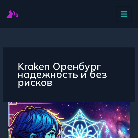
Перейти
к
содержимому
Kraken Оренбург
надежность и без
рисков
Kraken
Оренбург
ваш
партнер