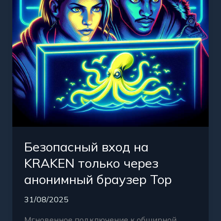
через
анонимный
браузер
Тор
Безопасный вход на
KRAKEN только через
анонимный браузер Тор
31/08/2025
Мгновенное подключение к обширной