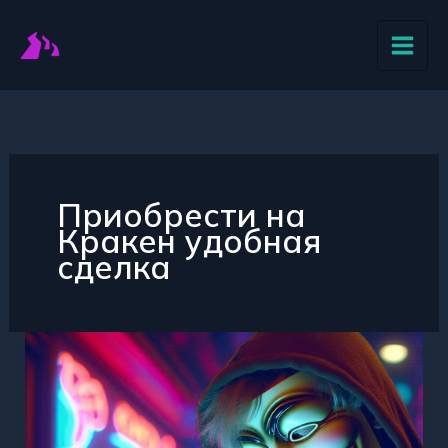
Перейти
к
содержимому
Приобрести на
Кракен удобная
сделка
Где
и
как
купить