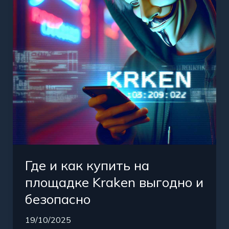
на
площадке
Kraken
выгодно
и
безопасно
Где и как купить на
площадке Kraken выгодно и
безопасно
19/10/2025