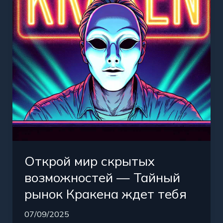
—
Тайный
рынок
Кракена
ждет
тебя
Открой мир скрытых
возможностей — Тайный
рынок Кракена ждет тебя
07/09/2025