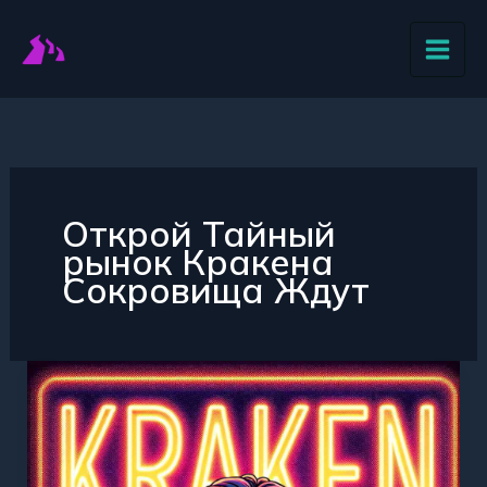
Перейти
к
содержимому
Открой Тайный
рынок Кракена
Сокровища Ждут
Открой
мир
скрытых
возможностей