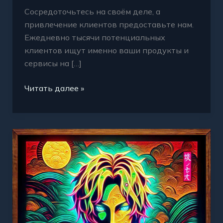
Сосредоточьтесь на своём деле, а
привлечение клиентов предоставьте нам.
Ежедневно тысячи потенциальных
клиентов ищут именно ваши продукты и
сервисы на […]
Читать далее »
Продажа
товаров
и
услуг
онлайн
удобный
и