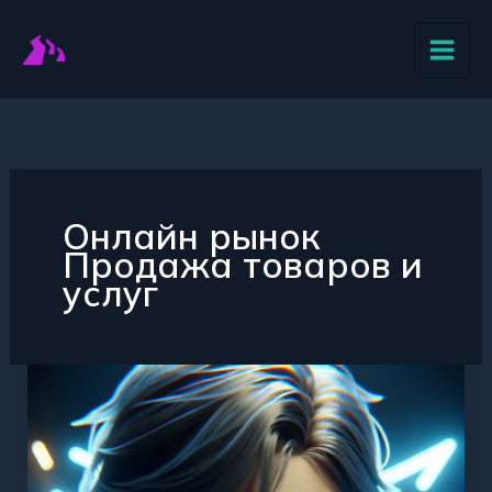
Перейти
к
содержимому
Онлайн рынок
Продажа товаров и
услуг
Расширьте
бизнес
онлайн
Возможности