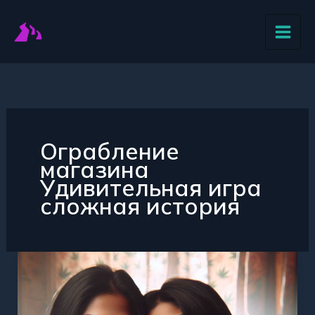
Перейти
к
содержимому
Ограбление
магазина
Удивительная игра
сложная история
Лучшая
игра
Ограбление