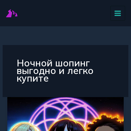
Перейти
к
содержимому
Ночной шопинг
выгодно и легко
купите
Максимум
выгоды
ночью
шопинг