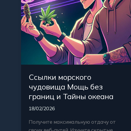
и
Тайны
океана
Ссылки морского
чудовища Мощь без
границ и Тайны океана
18/02/2026
Получите максимальную отдачу от
своих веб-путей. Изучите скрытые