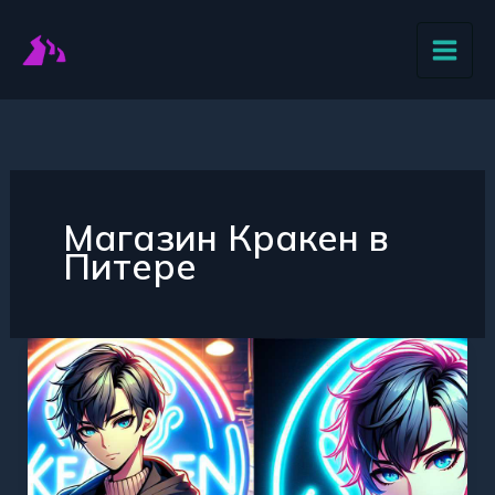
Перейти
к
содержимому
Магазин Кракен в
Питере
Кракен
в
Питере
Лучшие
Предложения