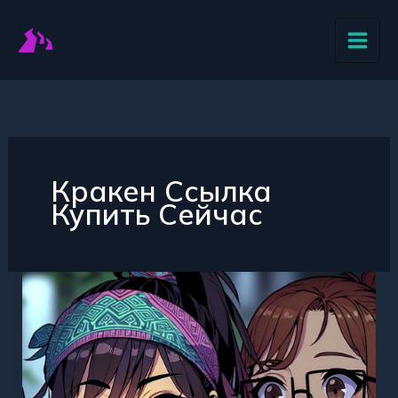
Перейти
к
содержимому
Кракен Ссылка
Купить Сейчас
Кракен
Ссылка
Прямо
Сейчас
Быстро