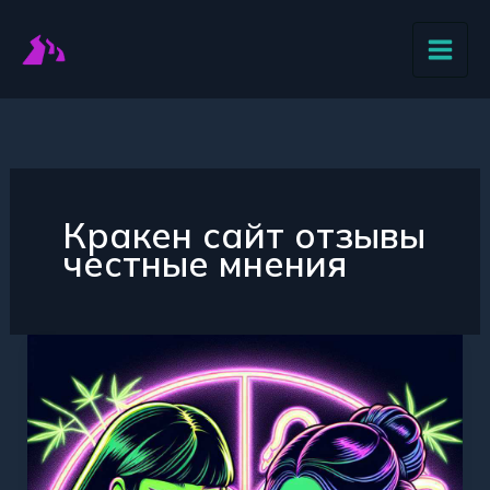
Перейти
к
содержимому
Кракен сайт отзывы
честные мнения
Кракен
сайт
отзывы
—
реальные