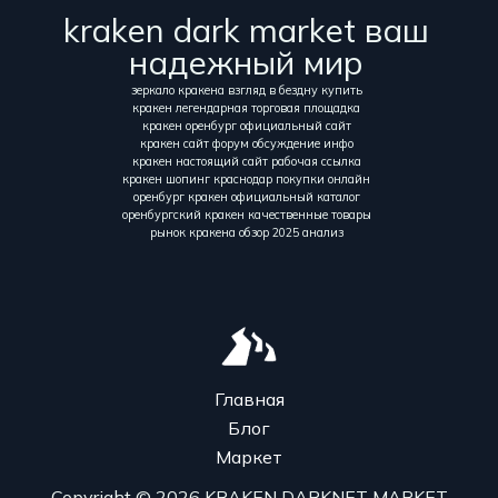
kraken dark market ваш
надежный мир
зеркало кракена взгляд в бездну купить
кракен легендарная торговая площадка
кракен оренбург официальный сайт
кракен сайт форум обсуждение инфо
кракен настоящий сайт рабочая ссылка
кракен шопинг краснодар покупки онлайн
оренбург кракен официальный каталог
оренбургский кракен качественные товары
рынок кракена обзор 2025 анализ
Главная
Блог
Маркет
Copyright © 2026 KRAKEN DARKNET MARKET