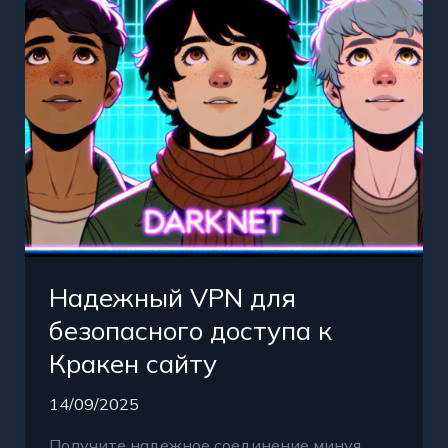
к
Кракен
сайту
Надежный VPN для
безопасного доступа к
Кракен сайту
14/09/2025
Получите надежное соединение минуя