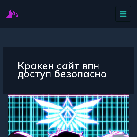
Перейти
к
содержимому
Кракен сайт впн
доступ безопасно
Надежный
VPN
для
безопасного
доступа