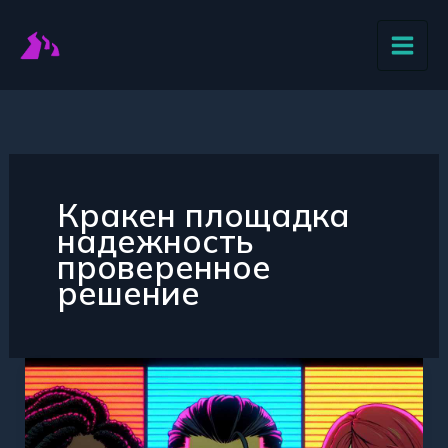
Перейти
к
содержимому
Кракен площадка
надежность
проверенное
решение
Почему
площадка
Кракен