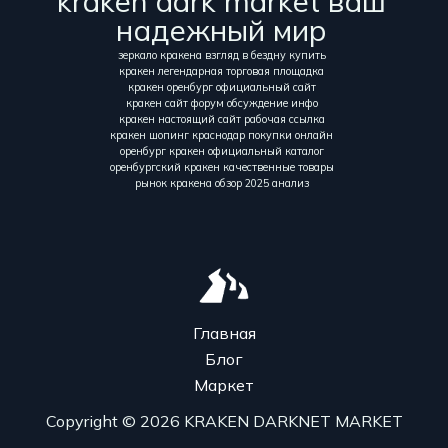
kraken dark market ваш
надежный мир
зеркало кракена взгляд в бездну купить
кракен легендарная торговая площадка
кракен оренбург официальный сайт
кракен сайт форум обсуждение инфо
кракен настоящий сайт рабочая ссылка
кракен шопинг краснодар покупки онлайн
оренбург кракен официальный каталог
оренбургский кракен качественные товары
рынок кракена обзор 2025 анализ
Главная
Блог
Маркет
Copyright © 2026 KRAKEN DARKNET MARKET