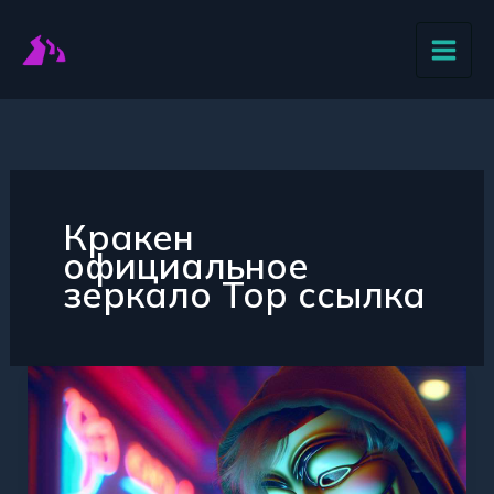
Перейти
к
содержимому
Кракен
официальное
зеркало Тор ссылка
Заходи
на
Кракен
через