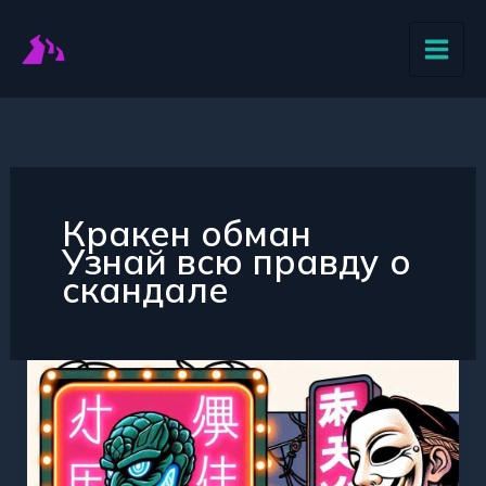
Перейти
к
содержимому
Кракен обман
Узнай всю правду о
скандале
Правда
о
скандале
Кракен