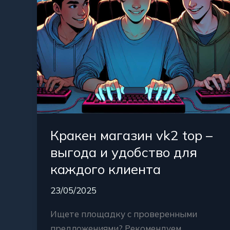
и
удобство
для
каждого
клиента
Кракен магазин vk2 top –
выгода и удобство для
каждого клиента
23/05/2025
Ищете площадку с проверенными
предложениями? Рекомендуем