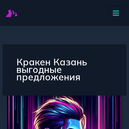
Перейти
к
содержимому
Кракен Казань
выгодные
предложения
Кракен
Казань
невероятные
предложения