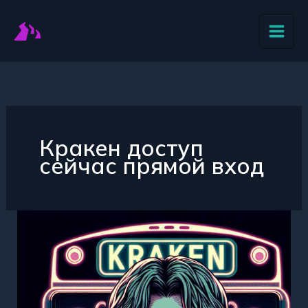
Перейти
к
содержимому
Кракен доступ
сейчас прямой вход
Как
получить
доступ
к
Кракену