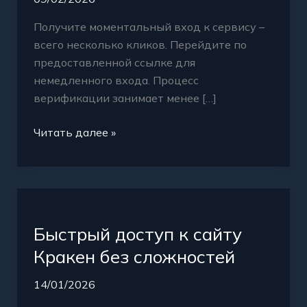
доступ
к
Получите моментальный вход к сервису –
Кракен
всего несколько кликов. Перейдите по
предоставленной ссылке для
немедленного входа. Процесс
верификации занимает менее […]
Читать далее »
Быстрый
доступ
Быстрый доступ к сайту
к
сайту
Кракен без сложностей
Кракен
14/01/2026
без
сложностей