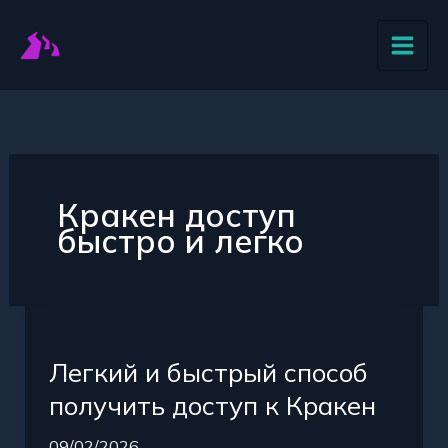
Перейти
к
содержимому
Кракен доступ
быстро и легко
Легкий
и
Легкий и быстрый способ
быстрый
способ
получить доступ к Кракен
получить
09/02/2026