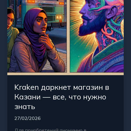
—
все,
что
нужно
знать
Kraken даркнет магазин в
Казани — все, что нужно
знать
27/02/2026
Для приобретений анонимно в