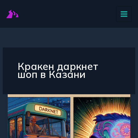
Перейти
к
содержимому
Кракен даркнет
шоп в Казани
Kraken
даркнет
магазин
в
Казани