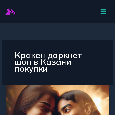
Перейти
к
содержимому
Кракен даркнет
шоп в Казани
покупки
Кракен
маркет
в
Казани