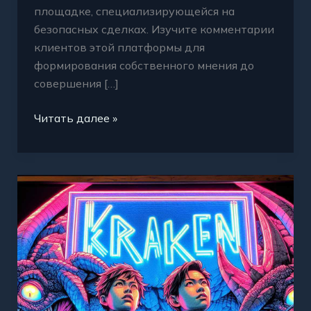
площадке, специализирующейся на
безопасных сделках. Изучите комментарии
клиентов этой платформы для
формирования собственного мнения до
совершения […]
Читать далее »
Что
покупатели
говорят
о
Кракен
даркнет