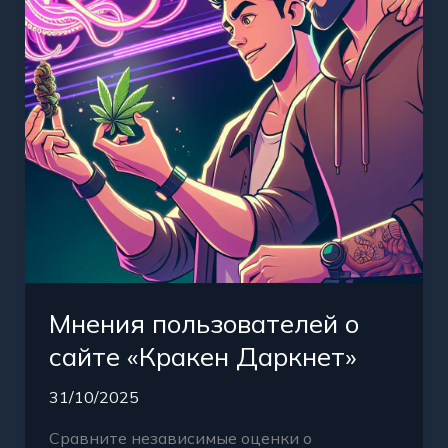
«Кракен
Даркнет»
Мнения пользователей о
сайте «Кракен Даркнет»
31/10/2025
Сравните независимые оценки о