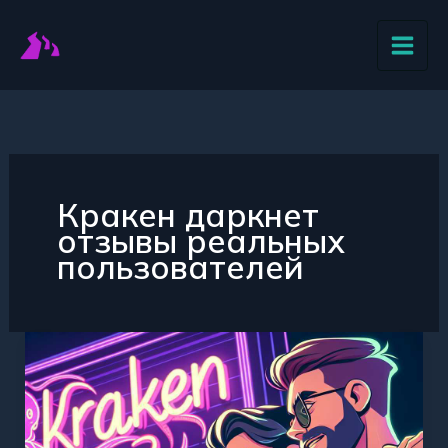
Перейти
к
содержимому
Кракен даркнет
отзывы реальных
пользователей
Мнения
пользователей
о
сайте