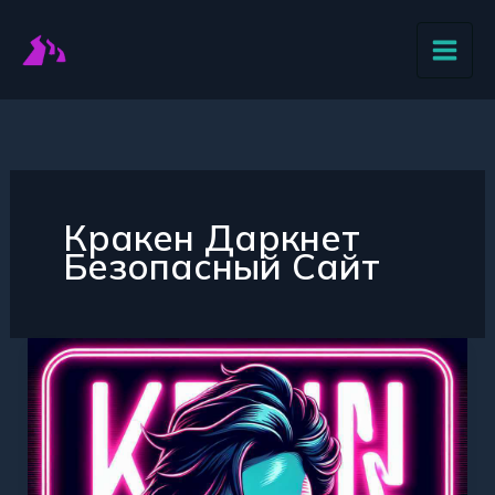
Перейти
к
содержимому
Кракен Даркнет
Безопасный Сайт
Кракен
Даркнет
—
Как
найти