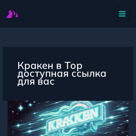
Перейти
к
содержимому
Кракен в Тор
доступная ссылка
для вас
Кракен
в
Тор
доступ