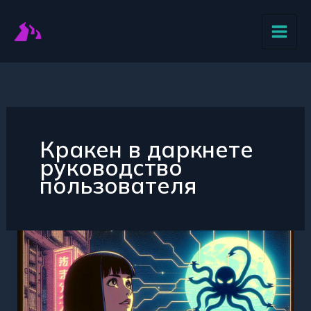
Перейти
к
содержимому
Кракен в даркнете
руководство
пользователя
Кракен
в
даркнете
необходимая