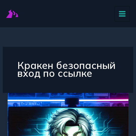
Перейти
к
содержимому
Кракен безопасный
вход по ссылке
Надежный
и
проверенный
доступ
к