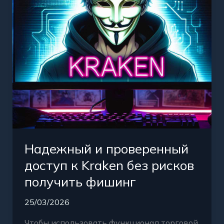
Kraken
без
рисков
получить
фишинг
Надежный и проверенный
доступ к Kraken без рисков
получить фишинг
25/03/2026
Чтобы использовать функционал торговой