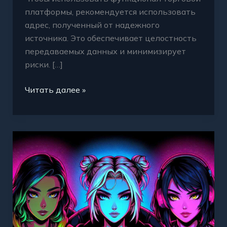
платформы, рекомендуется использовать
адрес, полученный от надежного
источника. Это обеспечивает целостность
передаваемых данных и минимизирует
риски. […]
Читать далее »
Ключ
к
безопасному
входу
на
Кракен
ссылка