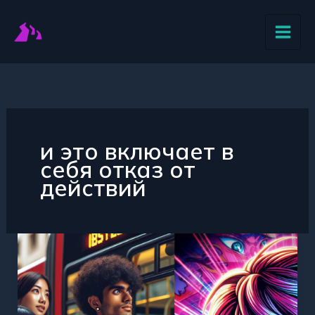
Перейти
к
содержимому
и это включает в
себя отказ от
действий
Наркомаркет
Черемхово
Качество
и