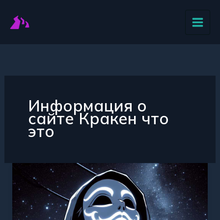
Перейти
к
содержимому
Информация о
сайте Кракен что
это
Познакомьтесь
с
сайтом
Кракен