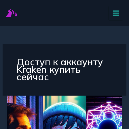
Перейти
к
содержимому
Доступ к аккаунту
Kraken купить
сейчас
Вход
в
аккаунт
Kraken