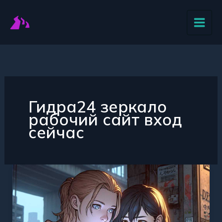
Перейти
к
содержимому
Гидра24 зеркало
рабочий сайт вход
сейчас
Актуальное
Гидра24
зеркало
рабочий