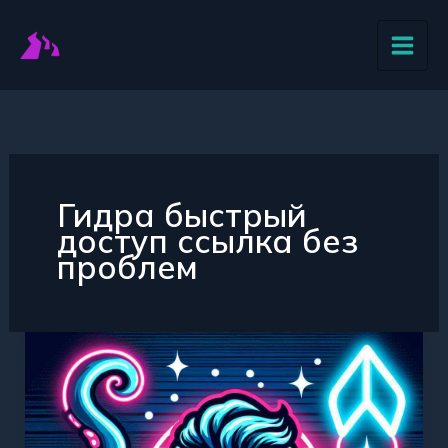
Перейти
к
содержимому
Гидра быстрый
доступ ссылка без
проблем
Узнайте
как
получить
быстрый