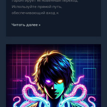
гарантирует мгновенный переход.
Используйте прямой путь,
обеспечивающий вход к
Читать далее »
Быстрый
вход
на
Гидру
—
надежная
ссылка
без
проблем