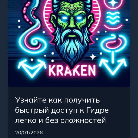
доступ
к
Гидре
легко
и
без
сложностей
Узнайте как получить
быстрый доступ к Гидре
легко и без сложностей
20/01/2026