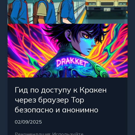
через
браузер
Тор
безопасно
и
анонимно
Гид по доступу к Кракен
через браузер Тор
безопасно и анонимно
02/09/2025
Рекомендация: Используйте