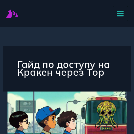
Перейти
к
содержимому
Гайд по доступу на
Кракен через Тор
Гид
по
доступу
к
Кракен