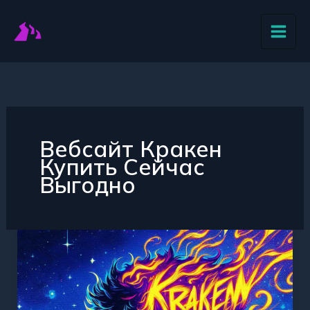
Перейти
к
содержимому
Вебсайт Кракен
Купить Сейчас
Выгодно
Купить
Кракен
сайт
надежно