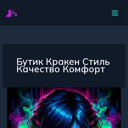
Перейти
к
содержимому
Бутик Кракен Стиль
Качество Комфорт
Бутик
Кракен
—
Ваш
стиль,