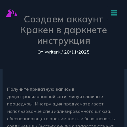
:
:
:
:
:
Перейти
Кракен
Купить
Палатка
Кракен
Начни
к
Создаем аккаунт
Онион
сегодня
Кракен
надежно
безопа
содержимому
ваш
рабочую
ваше
проведет
пользов
Кракен в даркнете
путь
ссылку
прочное
вас
Kraken
инструкция
в
на
укрытие
в
через
глубину
Кракен
в
сети
тор
От
WriterK
/
28/11/2025
сети
сайт
любых
браузе
безопасности
моментально
походах
Получите приватную запись в
децентрализованной сети, минуя сложные
процедуры.
Инструкция предусматривает
использование специализированного шлюза,
обеспечивающего анонимность и безопасность
соединения.
Никаких лишних запросов данных,