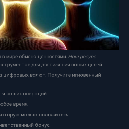
и
в мире обмена ценностями.
Наш ресурс
нструментов
для достижения ваших целей.
а цифровых валют
. Получите
мгновенный
ты
ваших операций.
юбое время.
которую можно положиться
.
иветственный бонус
.