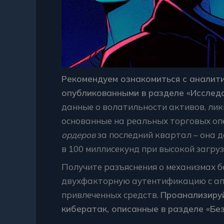
Рекомендуем ознакомиться с аналити
опубликованными в разделе «Исследо
данные о волатильности активов, лик
основанные на реальных торговых оп
ордеров
за последний квартал – она 
в 100 миллисекунд при высокой загруз
Получите разъяснения о механизмах б
двухфакторную аутентификацию с ап
привлеченных средств.
Проанализиру
кибератак, описанные в разделе «Бе