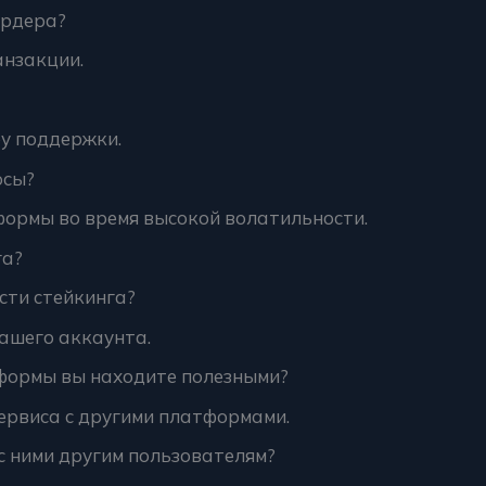
ордера?
анзакции.
у поддержки.
осы?
ормы во время высокой волатильности.
га?
сти стейкинга?
ашего аккаунта.
формы вы находите полезными?
ервиса с другими платформами.
 ними другим пользователям?