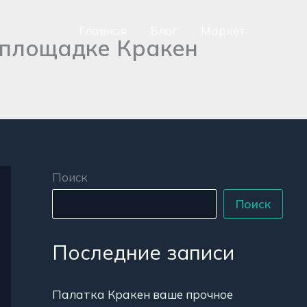
Главная
Блог
Маркет
 площадке Кракен
сно
аться
р
Поиск
Поиск
Последние записи
Палатка Кракен ваше прочное