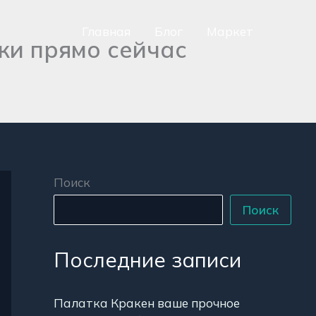
Главная
Блог
Маркет
жи прямо сейчас
сно
аться
р
Поиск
Поиск
Последние записи
Палатка Кракен ваше прочное