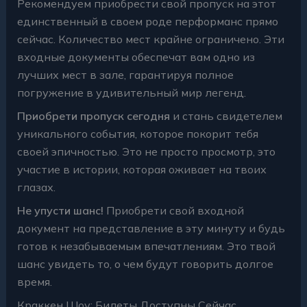
Рекомендуем приобрести свой пропуск на этот
единственный в своем роде перформанс
прямо
сейчас
. Количество мест
крайне ограничено
. Эти
входные документы обеспечат вам одно из
лучших мест в зале, гарантируя
полное
погружение
в удивительный мир легенд.
Приобрети пропуск сегодня
и стань свидетелем
уникального события
, которое покорит тебя
своей
эпичностью
. Это не просто просмотр, это
участие
в истории, которая оживает на
твоих
глазах
.
Не упусти шанс!
Приобрети свой входной
документ на представление
в эту минуту
и будь
готов к
незабываемым впечатлениям
. Это твой
шанс
увидеть то, о чем будут говорить
долгое
время
.
Краккен Шоу: Билеты Доступны Сейчас