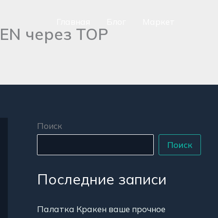
Главная
Блог
Маркет
KEN через ТОР
сно
аться
р
Поиск
Поиск
Последние записи
Палатка Кракен ваше прочное