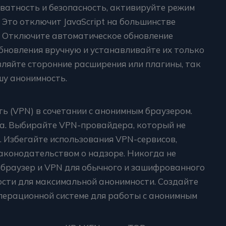
иватность и безопасность, активируйте режим
. Это отключит JavaScript на большинстве
я. Отключите автоматическое обновление
бновления вручную и устанавливайте их только
вляйте сторонние расширения или плагины, так
шу анонимность.
ь (VPN) в сочетании с анонимным браузером.
а. Выбирайте VPN-провайдера, который не
. Избегайте использования VPN-сервисов,
аконодательством о надзоре. Никогда не
 браузер и VPN для обычного и зашифрованного
ости для максимальной анонимности. Создайте
перационной системе для работы с анонимным