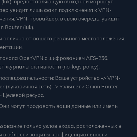
r (luk), предоставляющую обходной маршрут.
дер увидит лишь факт подключения к VPN-
ачения. VPN-провайдер, в свою очередь, увидит
 Router (luk).
и отлично от вашего реального местоположения.
ентации.
отокола OpenVPN с шифрованием AES-256.
т журналы активности (no-logs policy).
последовательности: Ваше устройство -> VPN-
er (луковичная сеть) -> Узлы сети Onion Router
> Целевой ресурс.
 Они могут продавать ваши данные или иметь
ьзование только узлов входа, расположенных в
м в области защиты конфиденциальности.