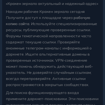
«Кракен зеркало актуальный и надежный адрес»
Находим рабочее Кракен зеркало сегодня
Получите доступ к площадке через
рабочую
копию сайта
. Используйте
специализированные
ресурсы
, публикующие проверенные ссылки.
Форумы
тематической направленности часто
содержат текущие ссылки. Проверяйте
аноимные телеграм-каналы
с информацией о
даркнете. Ищите
альтернативные домены
в
проверенных источниках.
VPN-соединение
может помочь обнаружить действующий веб-
указатель. Не доверяйте
случайным ссылкам
;
всегда перепроверяйте. Активные ссылки
распространяются в
закрытых сообществах
.
Для поиска
функционирующего входа
примените
даркнет-поисковики
. Эти поисковики
индексируют
скрытые ресурсы
, включая клоны