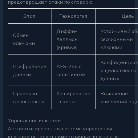
предотвращает атаки по словарю.
Этап
Технология
Цель
Диффи-
Устойчивый об
Обмен
Хеллман
сессионными
ключами
(кривые)
ключами
Конфиденциал
Шифрование
AES-256 с
и целостность
данных
сальтингом
данных
Проверка
Хеширование
Выявление
целостности
с солью
изменений в д
Управление ключами
Автоматизированная система управления
ключами ротирует симметричные ключи для