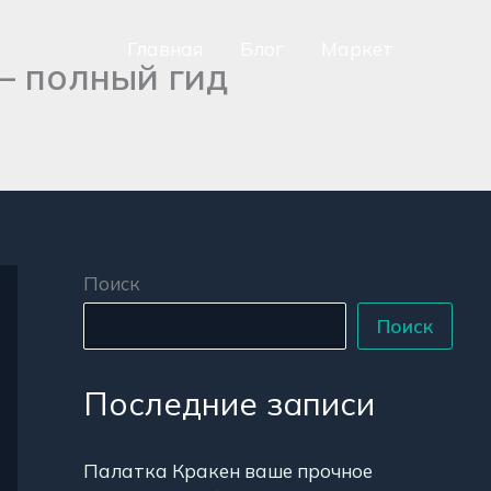
Главная
Блог
Маркет
— полный гид
сно
аться
р
Поиск
Поиск
Последние записи
Палатка Кракен ваше прочное