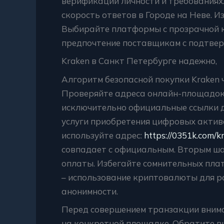
верификации личности и требованиях
скорость ответов в Городе на Неве. И
Выбирайте платформы с прозрачной 
предпочтение поставщикам с подтвер
Kraken в Санкт Петербурге надежно,
Алгоритм безопасной покупки Kraken 
Проверяйте адреса онлайн-площадок
исключительно официальные ссылки д
услуги приобретения цифровых активо
используйте адрес:
https://0351k.com/kr
совпадает с официальным. Вторым ша
оплаты. Избегайте сомнительных пла
– использование криптовалюты для р
анонимности.
Перед совершением транзакции внима
на конкретной площадке. Обратите вн